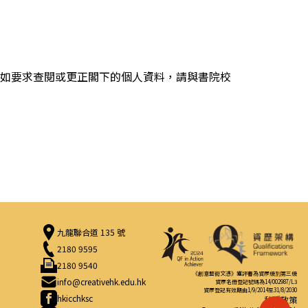
如要求查閱或更正閣下的個人資料，請與書院校
九龍聯合道 135 號
2180 9595
2180 9540
《創意藝術文憑》獲評審為資歷級別第三級
info@creativehk.edu.hk
資歷名冊登記號碼為14/002987/L3
資歷登記有效期由1/9/2014至31/8/2030
hkicchksc
私隱政策