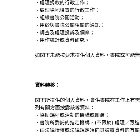
•
處理捐款的行政工作；
•
處理場地租賃的行政工作；
•
組織書院公開活動；
•
用於與書院公關相關的通訊；
•
調查及處理投訴及個案；
•
用作統計或資料研究。
如閣下未能按要求提供個人資料，書院或可能無
資料轉移：
閣下所提供的個人資料，會供書院在工作上有需
列有關方面披露該等資料：
•
協助課程或活動的機構或團體；
•
書院所委託的指定機構，(不限於) 處理／跟
•
由法律授權或法律規定須向其披露資料的有關