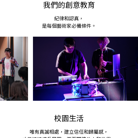
我們的創意教育
消去一點暑氣。 生物攝影：2G吳子朗
大家
途。
紀律和認真，
是每個藝術家必備條件。
校園生活
唯有真誠相處，建立信任和歸屬感，