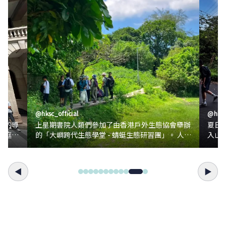
@
hksc_official
@
hksc
任的導
上星期書院人類們參加了由香港戶外生態協會舉辦
夏日
法庭及
的「大嶼跨代生態學堂 - 蜻蜓生態研習團」。 人類
入山
（包括家長）在導賞員的帶領下，親眼在梅窩見識
點多
法制度
到不同種類的蜻蜓和豆娘，還看到蜻蜓交尾的景
為暮色
時，參
象！ 導賞員解釋原來蜻蜓是消蚊好幫手。除了蜻
坳士
◀
▶
格，獲
蜓會食蚊，在水中生活的幼蟲亦會以蚊子幼蟲為食
汽水的時候。 穿過沙
物！但是如果我們塗有防曬和蚊怕水的身體接觸水
瀝青
源，就會污染牠們的生存環境，令對污染適應性較
的惡
高的蚊子失去天敵，加劇蚊患。 是日彩蛋：大家
何飛
頂著大太陽走動時，見到成群水牛懶洋洋地在樹蔭
途頓時
下的河溪裡面泡水。可愛呆萌的樣子彷彿也為大家
到達