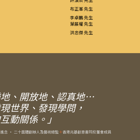
許漢榮 先生
布正峯 先生
李卓鵬 先生
葉展權 先生
洪忠傑 先生
樂地、開放地、認真地⋯
發現世界、發現學問，
的互動關係。」
＋
進念 • 二十面體創辦人及藝術總監
＋
香港兆基創意書院校董會成員