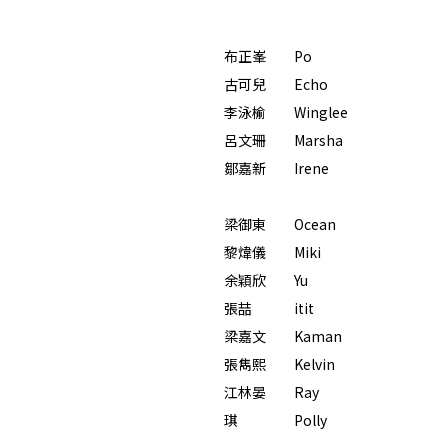
布正峯 Po
古可兒 Echo
李泳榆 Winglee
呂文珊 Marsha
鄒嘉新 Irene
梁御東 Ocean
黎煒儀 Miki
余穎欣 Yu
張喆 itit
梁嘉文 Kaman
張雋熙 Kelvin
江林晏 Ray
琪 Polly