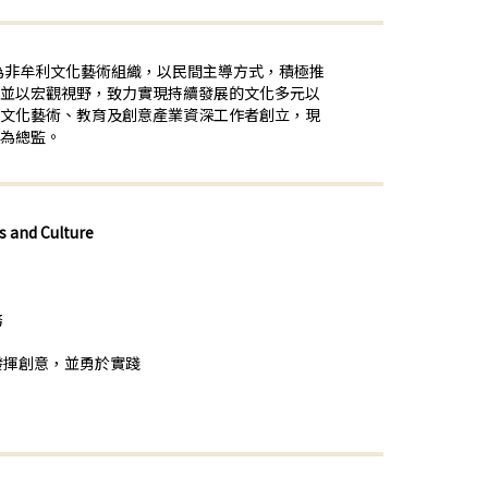
，為非牟利文化藝術組織，以民間主導方式，積極推
並以宏觀視野，致力實現持續發展的文化多元以
文化藝術、教育及創意產業資深工作者創立，現
為總監。
s and Culture
務
發揮創意，並勇於實踐