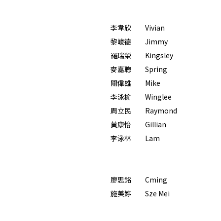
李韋欣 Vivian
黎峻德 Jimmy
羅瑞榮 Kingsley
麥嘉聰 Spring
關偉雄 Mike
李泳榆 Winglee
周立民 Raymond
黃康怡 Gillian
李泳林 Lam
廖思銘 Cming
施美婷 Sze Mei