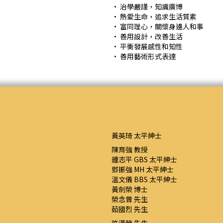
• 治學嚴謹，知識廣博
• 熱愛生命，追求生活質素
• 富同理心，關懷身邊人和事
• 善用設計，改善生活
• 平衡發展感性和知性
• 善用藝術形式表達
黃英琦 太平紳士
陳育強 教授
鍾志平 GBS 太平紳士
鄧振強 MH 太平紳士
溫文儀 BBS 太平紳士
黃劍榮 博士
榮念曾 先生
茹國烈 先生