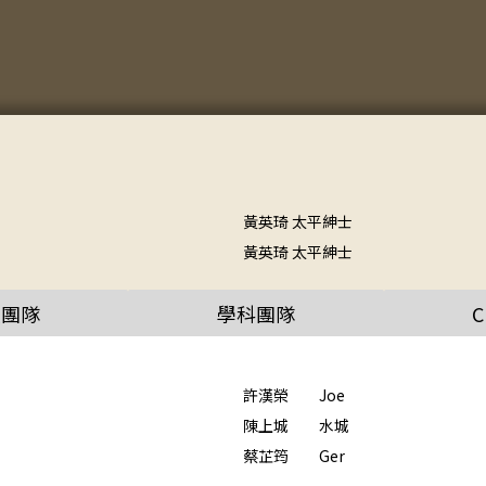
黃英琦 太平紳士
黃英琦 太平紳士
政團隊
學科團隊
許漢榮 Joe
陳上城 水城
蔡芷筠 Ger