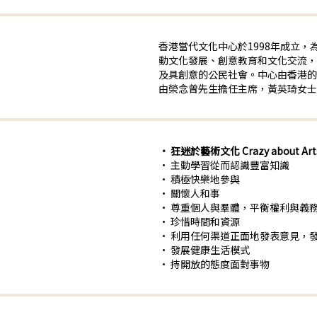
香港當代文化中心於1998年成立
動文化發展、創意教育和文化交流，
及具創意的公民社會。中心由香港的
由榮念曾先生擔任主席，黃英琦女士
• 狂迷於藝術文化
Crazy about Art
• 主動學習從而認識豐富知識
• 積極快樂地參與
• 關懷人和事
• 尊重個人與羣體，平衡權利與義
• 珍惜時間和資源
• 利用任何渠道正面地發表意見，
• 發展健康生活模式
• 持開放的態度面對事物