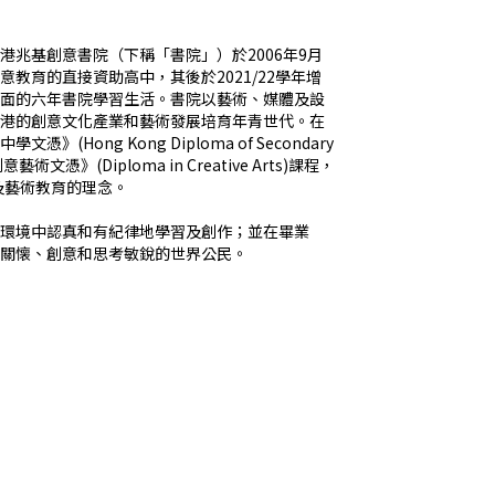
港兆基創意書院（下稱「書院」）於2006年9月
教育的直接資助高中，其後於2021/22學年增
面的六年書院學習生活。書院以藝術、媒體及設
港的創意文化產業和藝術發展培育年青世代。在
Hong Kong Diploma of Secondary
術文憑》(Diploma in Creative Arts)課程，
n) 及藝術教育的理念。
環境中認真和有紀律地學習及創作；並在畢業
關懐、創意和思考敏銳的世界公民。