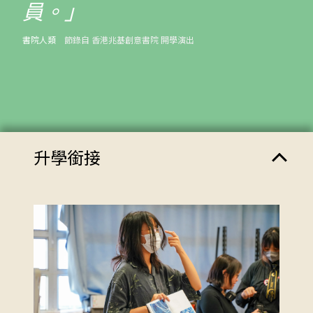
員。」
書院人類
節錄自
香港兆基創意書院 開學演出
升學銜接