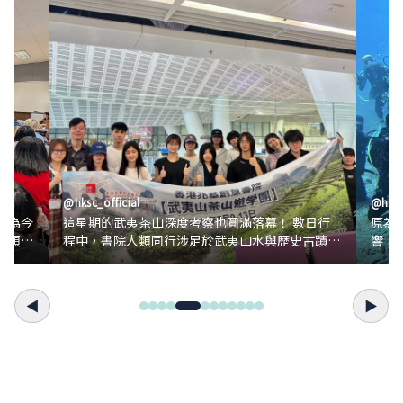
@
hksc_official
@
hksc
改為今
這星期的武夷茶山深度考察也圓滿落幕！ 數日行
原為
人類回
程中，書院人類同行涉足於武夷山水與歷史古蹟之
響，
00人
間。我們先前去萬里茶道發源地下梅古村，實地考
書院人類
察其縱橫的水路與古民居建築格局；隨後參訪九盞
獲潛
今次未
茶書院博物館，對照歷代茶具與文獻資料，藉此考
景，
◀
▶
一步累
證並梳理茶史演變脈絡。 於山野行腳期間，大家
年參
沿溪谷深入，實地觀測武夷山「丹山碧水」的獨特
格（
，看見
地理，並仔細觀察茶樹在岩縫中的生長姿態，以此
掛著
科學地探究其「岩韻」的成因，同時詳實記錄茶山
大海
微氣候對成品茶帶來的具體影響。 在茶廠實踐環
高雄
節，人類們藉由專業評審設備與科學方法進行武夷
的藝術