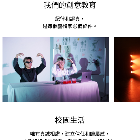
我們的創意教育
岩毛茶評測。從「綠葉紅鑲邊」的初製技藝，到精
因素
細的炭焙工藝，配合嚴謹的評測標準，以明晰風土
快樂
紀律和認真，
條件、品種特徵及前期製茶工藝對茶葉品質的實際
滴。 這九日八夜的時間讓人類成長不少，會互相
影響。 本次考察之核心主旨，在於引導同學們通
照顧
是每個藝術家必備條件。
過觀察與評測，真切感知並體悟一杯茶飲背後天、
份。
地、人與自然共生的和諧關係。
校園生活
唯有真誠相處，建立信任和歸屬感，