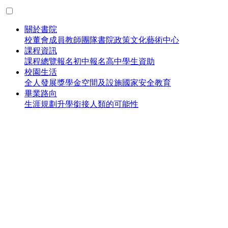
關於書院
校董會成員
教師團隊
書院政策
文化藝術中心
課程資訊
課程總覽
報名初中
報名高中
學生資助
校園生活
全人發展
獎學金
空間及設施
國家安全教育
畢業路向
生涯規劃
升學銜接
人類的可能性