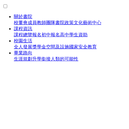
關於書院
校董會成員
教師團隊
書院政策
文化藝術中心
課程資訊
課程總覽
報名初中
報名高中
學生資助
校園生活
全人發展
獎學金
空間及設施
國家安全教育
畢業路向
生涯規劃
升學銜接
人類的可能性